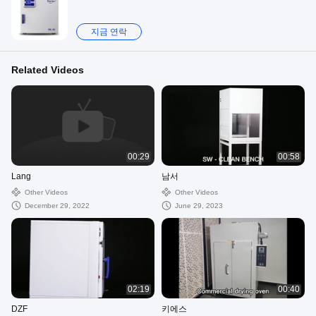
지금 연락
Related Videos
00:29
00:58
Lang
남서
Other Videos
Other Videos
December 29, 2022
June 29, 2023
02:19
00:40
DZF
키에스