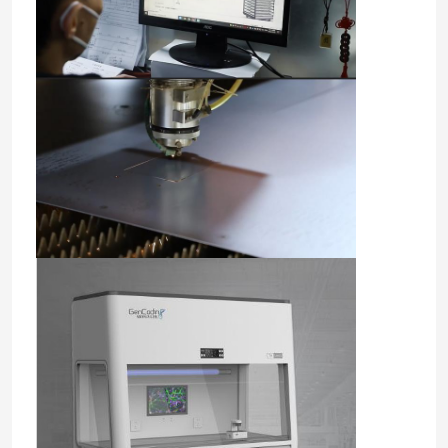
궤도 진탕기 인큐베이터
이산화탄소 항온기
혐기성 인큐베이터
환경 테스트 챔버
혈소판 인큐베이터 교반기
머플 로
실험실 수조