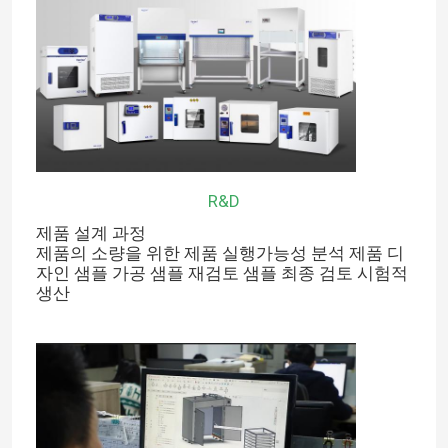
항온 배양기
냉각 인큐베이터
온도 습도 챔버
R&D
제품 설계 과정
내후성 챔버
제품의 소량을 위한 제품 실행가능성 분석 제품 디
자인 샘플 가공 샘플 재검토 샘플 최종 검토 시험적
생산
층 흐름 내각
생물학적 안전 캐비닛
진공 건조기 오븐