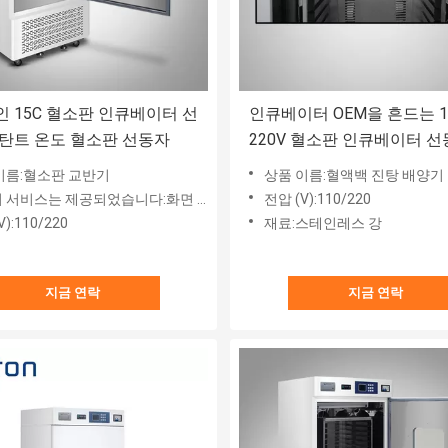
 15C 혈소판 인큐베이터 선
인큐베이터 OEM을 흔드는 110V
탄트 온도 혈소판 선동자
220V 혈소판 인큐베이터 선
액 백
이름:혈소판 교반기
상품 이름:혈액백 진탕 배양기
서비스는 제공되었습니다:화면 기술 지원
전압 (V):110/220
):110/220
재료:스테인레스 강
지금 연락
지금 연락