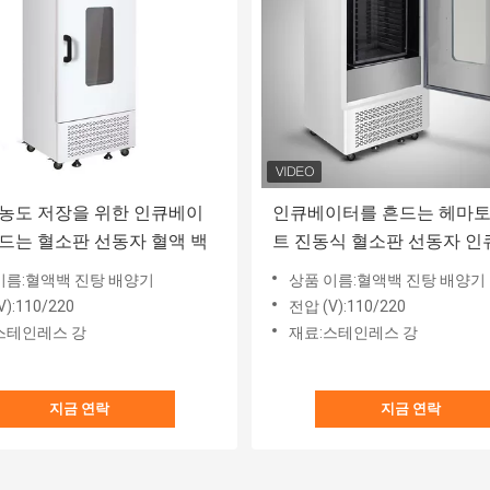
농도 저장을 위한 인큐베이
인큐베이터를 흔드는 헤마
드는 혈소판 선동자 혈액 백
트 진동식 혈소판 선동자 
터 혈액 백
이름:혈액백 진탕 배양기
상품 이름:혈액백 진탕 배양기
):110/220
전압 (V):110/220
스테인레스 강
재료:스테인레스 강
지금 연락
지금 연락