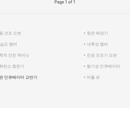
Page 1 of 1
용 건조 오븐
항온 배양기
 습도 챔버
내후성 챔버
학적 안전 캐비닛
진공 건조기 오븐
화탄소 항온기
혐기성 인큐베이터
판 인큐베이터 교반기
머플 로