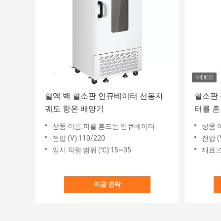
혈액 백 혈소판 인큐베이터 선동자
혈소판 
궤도 항온 배양기
터를 흔
상품 이름:피를 흔드는 인큐베이터
상품 
전압 (V):110/220
전압 (V
임시 직원 범위 (℃):15~35
재료:
지금 연락