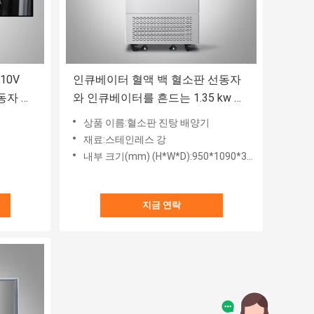
인큐베이터 혈액 백 혈소판 선동자
동자 혈
와 인큐베이터를 흔드는 1.35 kw 혈
소판
상품 이름:혈소판 진탕 배양기
재료:스테인레스 강
내부 크기(mm) (H*W*D):950*1090*390
지금 연락