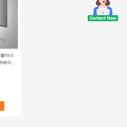
토블라스
인큐베이