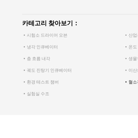
카테고리 찾아보기：
시험소 드라이어 오븐
산업
냉각 인큐베이터
온도
층 흐름 내각
생물
궤도 진탕기 인큐베이터
이산
환경 테스트 챔버
혈소
실험실 수조