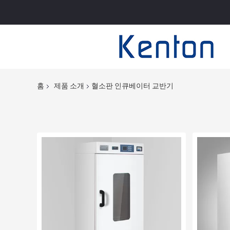
홈
제품 소개
혈소판 인큐베이터 교반기