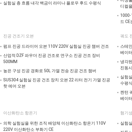
미생물학
실험실 층 흐름 내각 백금이 라미나 플로우 후드 수평식
디컬을
1000
드 C
진공 건조기 오븐
궤도 
펌프 진공 드라이어 오븐 110V 220V 실험실 진공 챔버 건조
스테인
베이
산업적 DZF 파우더 진공 건조로 연구소 진공 건조 장비
500MM
냉각된
진동
높은 구성 진공 경화로 50L 가열 전송 진공 건조 챔버
실험실
SUS304 실험실 진공 건조 장치 오븐 22 리터 전기 가열 진공
수평
핫 에어 오븐
켄턴 
베이
이산화탄소 항온기
혐기성
의학 실험실을 위한 조직 배양체 이산화탄소 항온기 110V
실험실
220V 이산화탄소 부화기 CE