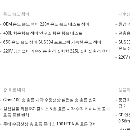
온도 습도 챔버
내후성
OEM 온도 습도 챔버 220V 온도 습도 테스트 챔버
환경적인
400L 항온항습 챔버 연구소 항온 항습 테스트
곤충용 
65C 온도 습도 챔버 SUS304 프로그램 가능한 온도 챔버
SUS
온도 
220V 끊임없이 계속되는 환경 실험함 225L 실험실 환경 챔버
220V
층 흐름 내각
생물학
Class100 층 흐름 내각 수평선상 실험실 층 흐름 벤치
등급 
급 2
실험실을 위한 ISO 클래스 5 층 흐름 내각 수직 라미나르 공기
흐름 클린 벤치
CE 
0.56m
두배 수평선상 층 흐름 클래스 100 HEPA 층 흐름 챔버