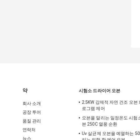
약
시험소 드라이어 오븐
2.5KW 강제적 자연 건조 오븐
회사 소개
로그램 제어
공장 투어
오븐을 말리는 일정온도 시험
품질 관리
븐 250C 열풍 순환
연락처
Uv 살균제 오븐을 예열하는 50
뉴스
리는 의학 핫 에어 오븐