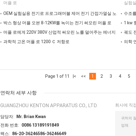
머플 로
실험실
OEM 실험실용 전기로 프로그래머블 제어 전기 간접가열실 노
수조를
박스 형상 머플 오븐 8-12KW를 녹이는 전기 써모린 머플 로
1 kw
머플 로에게 220V 380V 산업적 써모린 노를 덜어주는 에너지
궤도 진
과학적 고온 머플 로 1200 Ｃ 저항로
의학 연
Page 1 of 11
|<
<<
1
2
3
4
5
연락처 세부 사항
GUANGZHOU KENTON APPARATUS CO., LTD.
회사에 직접
담당자:
Mr. Brian Kwan
전화 번호:
0086 13189191849
팩스:
86-20-36246586-36246649