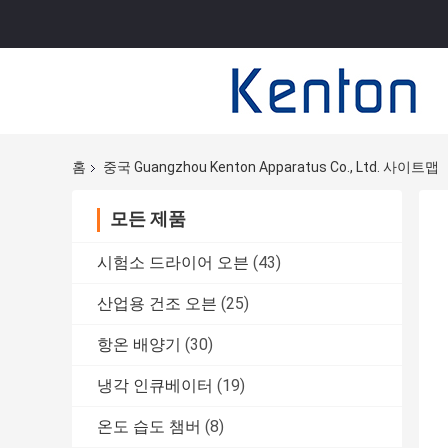
홈
중국 Guangzhou Kenton Apparatus Co., Ltd. 사이트맵
모든 제품
시험소 드라이어 오븐
(43)
산업용 건조 오븐
(25)
항온 배양기
(30)
냉각 인큐베이터
(19)
온도 습도 챔버
(8)