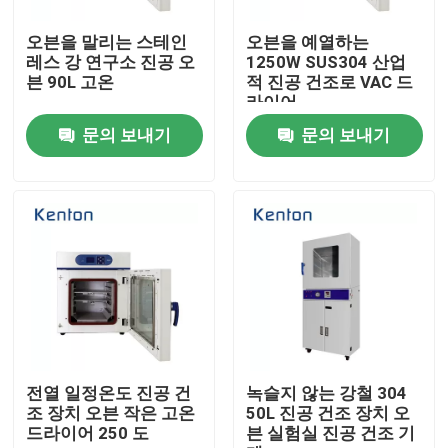
오븐을 말리는 스테인
오븐을 예열하는
제품 소개
레스 강 연구소 진공 오
1250W SUS304 산업
븐 90L 고온
적 진공 건조로 VAC 드
라이어
시험소 드라이어 오븐
문의 보내기
문의 보내기
산업용 건조 오븐
항온 배양기
냉각 인큐베이터
온도 습도 챔버
전열 일정온도 진공 건
녹슬지 않는 강철 304
조 장치 오븐 작은 고온
50L 진공 건조 장치 오
드라이어 250 도
븐 실험실 진공 건조 기
내후성 챔버