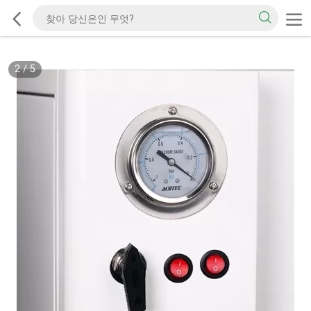
2
/
5