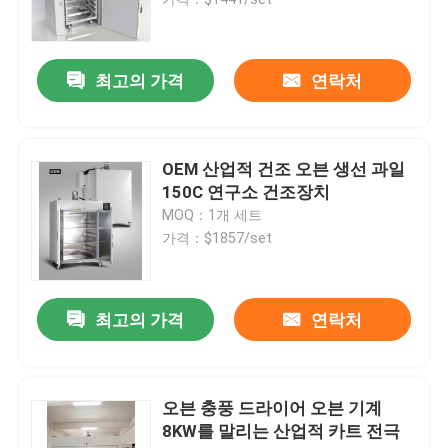
층 흐름 내각
최고의 가격
연락처
생물학적 안전 캐비닛
OEM 산업적 건조 오븐 생선 과일
진공 건조기 오븐
150C 연구소 건조장치
MOQ：1개 세트
가격：$1857/set
궤도 진탕기 인큐베이터
이산화탄소 항온기
최고의 가격
연락처
혐기성 인큐베이터
오븐 충풍 드라이어 오븐 기계
8KW를 말리는 산업적 카트 전극
환경 테스트 챔버