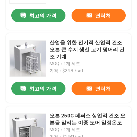
최고의 가격
연락처
제품 소개
시험소 드라이어 오븐
산업을 위한 전기적 산업적 건조
오븐 큰 수지 생선 고기 덩어리 건
산업용 건조 오븐
조 기계
MOQ：1개 세트
가격：$2470/set
항온 배양기
최고의 가격
연락처
냉각 인큐베이터
온도 습도 챔버
오븐 250C 페퍼스 상업적 건조 오
븐을 말리는 이중 도어 일정온도
MOQ：1개 세트
내후성 챔버
가격：$1441/set