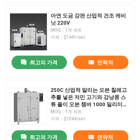
아연 도금 강판 산업적 건조 캐비
닛 220V
MOQ：1개 세트
가격：$1441/set
최고의 가격
연락처
250C 산업적 말리는 오븐 칠레고
추를 넣은 저민 고기와 강낭콩 스
튜 풀이 오븐 챔버 1000 밀리미터
를 말립니다
MOQ：1개 세트
가격：$1044/set
최고의 가격
연락처