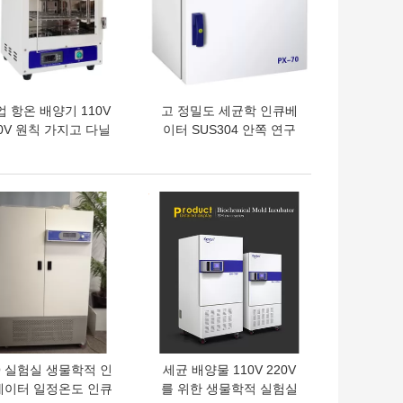
 항온 배양기 110V
고 정밀도 세균학 인큐베
0V 원칙 가지고 다닐
이터 SUS304 안쪽 연구
있는 생화학 인큐베이
소 인큐베이터
터
의 가격
최고의 가격
O 실험실 생물학적 인
세균 배양물 110V 220V
베이터 일정온도 인큐
를 위한 생물학적 실험실