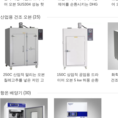
어 오븐 SUS304 성능 핫
제어를 순환시키는 DHG
어 
에어 오븐
핫 에어 오븐 성능
산업용 건조 오븐
(25)
최고의 가격
최고의 가격
최고
250C 산업적 말리는 오븐
150C 상업적 공업용 드라
화학
칠레고추를 넣은 저민 고
이어 오븐 5 kw 허풍 순환
건조
기와 강낭콩 스튜 풀이 오
건조 오븐
븐 챔버 1000 밀리미터를
항온 배양기
(30)
말립니다
최고의 가격
최고의 가격
최고