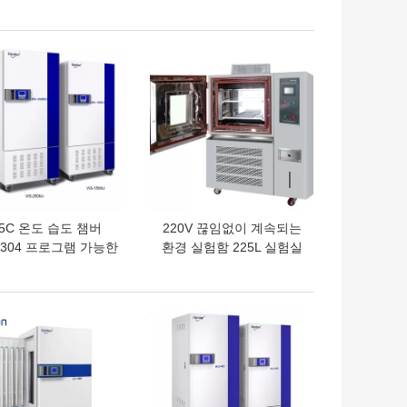
베이터 800L
인큐베이터 기계 인큐베
이터
의 가격
최고의 가격
65C 온도 습도 챔버
220V 끊임없이 계속되는
S304 프로그램 가능한
환경 실험함 225L 실험실
온도 챔버
환경 챔버
의 가격
최고의 가격