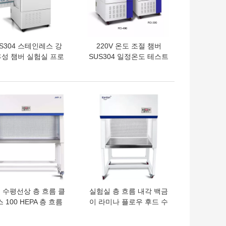
S304 스테인레스 강
220V 온도 조절 챔버
성 챔버 실험실 프로
SUS304 일정온도 테스트
램 가능한 온도 챔버
챔버
의 가격
최고의 가격
 수평선상 층 흐름 클
실험실 층 흐름 내각 백금
 100 HEPA 층 흐름
이 라미나 플로우 후드 수
챔버
평식