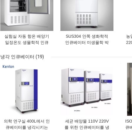
실험실 자동 항온 배양기
SUS304 안쪽 생화학적
농업
일정온도 생물학적 인큐
인큐베이터 미생물학 박
22
베이터
테리아 배양기
수 
냉각 인큐베이터
(19)
최고의 가격
최고의 가격
최고
의학 연구실 400L에서 인
세균 배양물 110V 220V
IS
큐베이터를 냉각시키는
를 위한 인큐베이터를 냉
큐