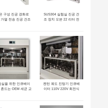
은 구성 진공 경화로
SUS304 실험실 진공 건
L 가열 전송 진공 건조
조 장치 오븐 22 리터 전
챔버
기 가열 진공 핫 에어 오븐
의 가격
최고의 가격
험실을 위한 인큐베이
켄턴 궤도 진탕기 인큐베
 흔드는 OEM 세균 교
이터 110V 220V 회전식
반기 부화기 수평식
흔드는 인큐베이터
의 가격
최고의 가격