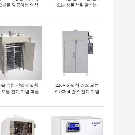
오븐을 멸균하는 의학
오븐 생물학을 말리는
실험실 UV
250C 공기 순환 실험실
오븐
의 가격
최고의 가격
을 위한 산업적 열풍
220V 산업적 건조 오븐
 오븐 전기 가열 마른
SUS304 안쪽 전기 가열
허풍 오븐
드라이어 오븐
의 가격
최고의 가격