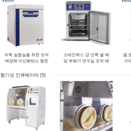
의학 실험실을 위한 조직
스테인레스 강 안쪽 셀 배
셀 
배양체 이산화탄소 항온
양 부화기 연구실 조직 배
이터
기 110V 220V 이산화탄
양 인큐베이터 160L
소 부화기 CE
혐기성 인큐베이터
(5)
최고의 가격
최고의 가격
최고