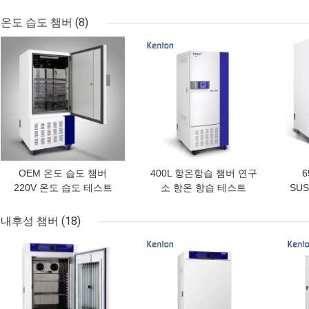
SUS304 스테인레스 강
각시키는 미생물학 BOD
온도 습도 챔버
(8)
최고의 가격
최고의 가격
최고
OEM 온도 습도 챔버
400L 항온항습 챔버 연구
220V 온도 습도 테스트
소 항온 항습 테스트
SU
챔버
내후성 챔버
(18)
최고의 가격
최고의 가격
최고