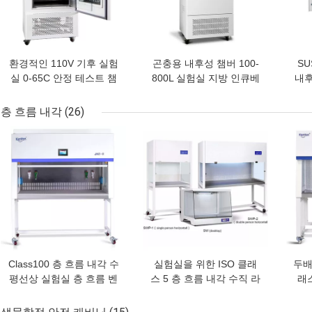
환경적인 110V 기후 실험
곤충용 내후성 챔버 100-
SU
실 0-65C 안정 테스트 챔
800L 실험실 지방 인큐베
내후
버
이터 OEM
그
층 흐름 내각
(26)
최고의 가격
최고의 가격
최고
Class100 층 흐름 내각 수
실험실을 위한 ISO 클래
두배
평선상 실험실 층 흐름 벤
스 5 층 흐름 내각 수직 라
래스
치
미나르 공기 흐름 클린 벤
치