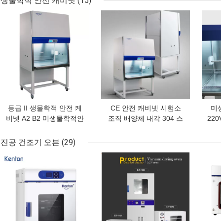
생물학적 안전 캐비닛
(15)
최고의 가격
최고의 가격
최고
등급 II 생물학적 안전 케
CE 안전 캐비넷 시험소
미생
비넷 A2 B2 미생물학적안
조직 배양체 내각 304 스
22
전성 내각 등급 2
테인레스 강 0.56m/S
캐
진공 건조기 오븐
(29)
최고의 가격
최고의 가격
최고