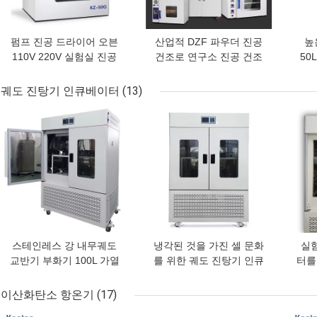
펌프 진공 드라이어 오븐
산업적 DZF 파우더 진공
높
110V 220V 실험실 진공
건조로 연구소 진공 건조
50
챔버 건조
장비 500MM
궤도 진탕기 인큐베이터
(13)
최고의 가격
최고의 가격
최고
스테인레스 강 내무궤도
냉각된 것을 가진 셀 문화
실
교반기 부화기 100L 가열
를 위한 궤도 진탕기 인큐
터를
냉각 인큐베이터
베이터를 진동시키기
이산화탄소 항온기
(17)
최고의 가격
최고의 가격
최고