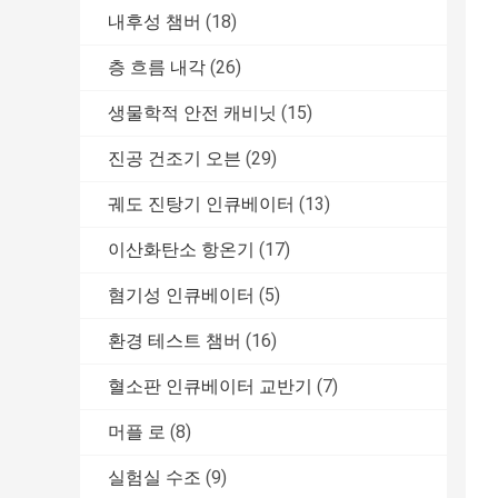
내후성 챔버
(18)
층 흐름 내각
(26)
생물학적 안전 캐비닛
(15)
진공 건조기 오븐
(29)
궤도 진탕기 인큐베이터
(13)
이산화탄소 항온기
(17)
혐기성 인큐베이터
(5)
환경 테스트 챔버
(16)
혈소판 인큐베이터 교반기
(7)
머플 로
(8)
실험실 수조
(9)