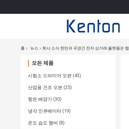
홈
뉴스
회사 소식 켄턴과 국경간 전자 상거래 플랫폼은 
모든 제품
시험소 드라이어 오븐
(43)
산업용 건조 오븐
(25)
항온 배양기
(30)
냉각 인큐베이터
(19)
온도 습도 챔버
(8)