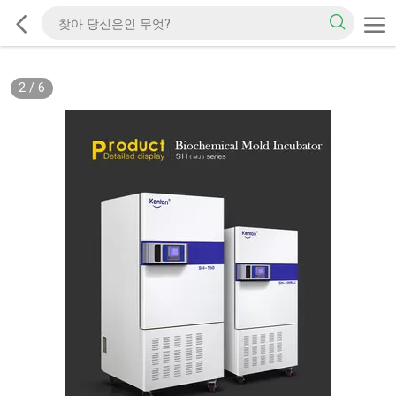
2
/
6