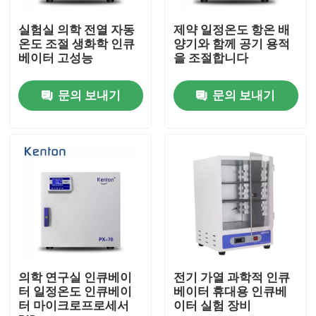
실험실 의학 전열 자동
제약 일정온도 항온 배
공장 투어
온도 조절 생화학 인큐
양기와 함께 공기 용적
베이터 고성능
을 조절합니다
품질 관리
문의 보내기
문의 보내기
연락처
뉴스
모든 케이스
시험소 드라이어 오븐
의학 연구실 인큐베이
전기 가열 과학적 인큐
터 일정온도 인큐베이
베이터 휴대용 인큐베
터 마이크로프로세서
이터 실험 장비
산업용 건조 오븐