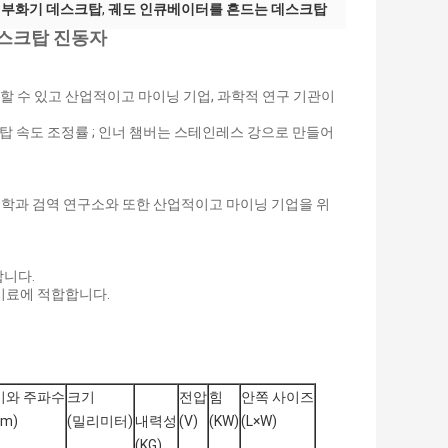
 부화기 데스크탑
,
궤도 인큐베이터를 흔드는 데스크탑
데스크탑 진동자
 수 있고 산업적이고 마이닝 기업, 과학적 연구 기관이
 첨탑 속도 조정률 ; 인너 챔버는 스테인레스 강으로 만들어
과대학과 검역 연구소와 또한 산업적이고 마이닝 기업을 위
합니다.
적 시료에 적합합니다.
기와 주파수
크기
전압
힘
안쪽 사이즈
pm)
(밀리미터)
내력성
(V)
(KW)
(L×W)
(KG)