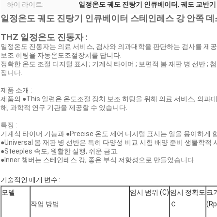
하이 라이트:
일정온도 궤도 진탕기 인큐베이터
,
궤도 교반기
일정온도 궤도 진탕기 인큐베이터 스테인레스 강 안쪽 
THZ 일정온도 진동자 :
일정온도 진동자는 의료 서비스, 검사와 의과대학을 판단하는 검사를 제공할
보조 히팅을 자동온도조절장치를 답니다.
정확한 온도 조절 디지털 표시 ; 기계식 타이머 ; 보편적 봄 재판 병 선반 ;
집니다.
제품 소개 :
제품의 ●This 일련은 온도조절 장치 보조 히팅을 위해 의료 서비스, 의
해, 과학적 연구 기관을 제공할 수 있습니다.
특징 :
기계식 타이머 기능과 ●Precise 온도 제어 디지털 표시는 일을 용이하게 
●Universal 봄 재판 병 선반은 특히 다양성 비교 시험 배양 준비 생물학
●Steeples 속도, 원활한 실행, 쉬운 금고.
●Inner 챔버는 스테인레스 강, 좋은 부식 저항성으로 만들었습니다.
기술적인 매개 변수 :
모델
임시 범위 (C)
임시 정확도
크
작업 방법
Ｃ
(R