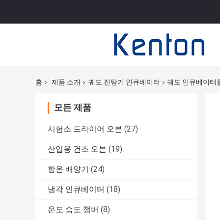
홈
제품 소개
궤도 진탕기 인큐베이터
궤도 인큐베이터를
모든 제품
시험소 드라이어 오븐
(27)
산업용 건조 오븐
(19)
항온 배양기
(24)
냉각 인큐베이터
(18)
온도 습도 챔버
(8)