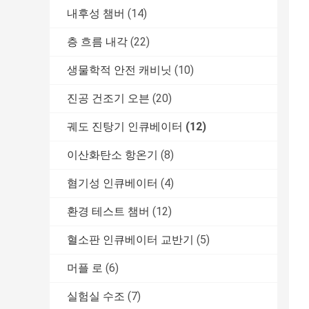
내후성 챔버
(14)
층 흐름 내각
(22)
생물학적 안전 캐비닛
(10)
진공 건조기 오븐
(20)
궤도 진탕기 인큐베이터
(12)
이산화탄소 항온기
(8)
혐기성 인큐베이터
(4)
환경 테스트 챔버
(12)
혈소판 인큐베이터 교반기
(5)
머플 로
(6)
실험실 수조
(7)