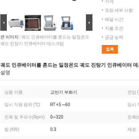
가격:
포장 세부 사항:
배달 시간:
지불 조건:
큰 이미지 :
궤도 인큐베이터를 흔드는 일정온도
공급 능력:
궤도 진탕기 인큐베이터 데스크탑
접촉
궤도 인큐베이터를 흔드는 일정온도 궤도 진탕기 인큐베이터 
설명
상품 이름:
교반기 부화기
전압 (
임시 직원 범위 (℃):
RT+5 ~60
임시 
진폭 및 주파수(Rpm):
0~320
진폭(
힘 (KW):
0.3
재료: