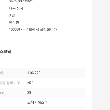
$676-$879/set
나무 상자
3 일
전신환
1000년 /는 / 달에서 설정합니다
데스크탑
V):
110/220
직원 정확도 ℃:
±0.1
mm):
28
스테인레스 강