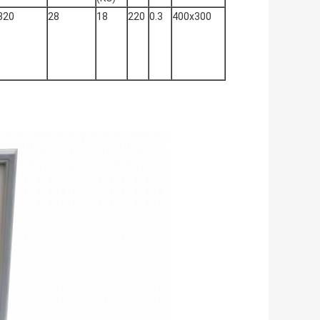
320
28
18
220
0.3
400x300