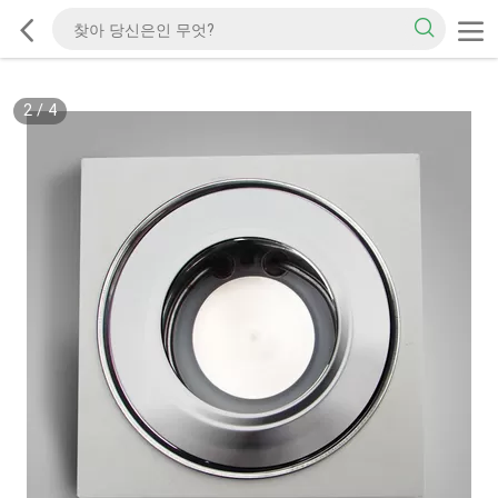
2
/
4