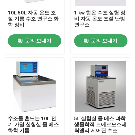
10L 50L 자동 온도 조
1 kw 항온 수조 실험 장
공장 투어
절 기름 수조 연구소 화
비 자동 온도 조절 난방
학 장비
연구소
품질 관리
문의 보내기
문의 보내기
연락처
뉴스
모든 케이스
시험소 드라이어 오븐
수조를 흔드는 10L 전
5L 실험실 물 베스 과학
기 가열 실험실 물 베스
생물학적 트에르모스테
화학 기름
틱앨리 제어된 수조
산업용 건조 오븐