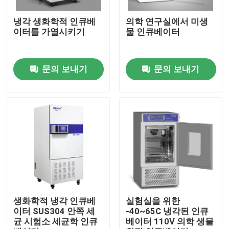
냉각 생화학적 인큐베
의학 연구실에서 미생
제품 소개
이터를 가열시키기
물 인큐베이터
시험소 드라이어 오븐
문의 보내기
문의 보내기
산업용 건조 오븐
항온 배양기
냉각 인큐베이터
온도 습도 챔버
생화학적 냉각 인큐베
실험실을 위한
이터 SUS304 안쪽 세
-40~65C 냉각된 인큐
균 시험소 세균학 인큐
베이터 110V 의학 생물
내후성 챔버