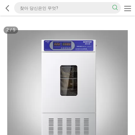
2
/
5