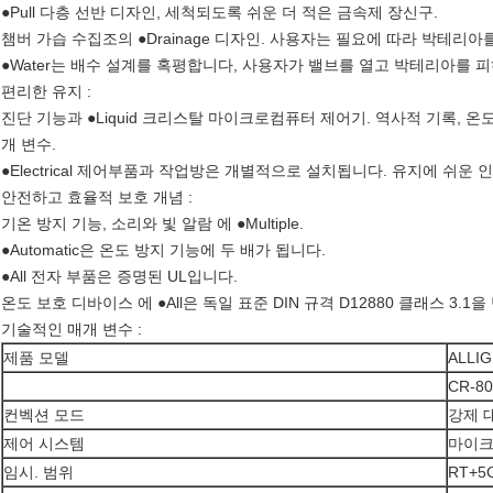
●Pull 다층 선반 디자인, 세척되도록 쉬운 더 적은 금속제 장신구.
챔버 가습 수집조의 ●Drainage 디자인. 사용자는 필요에 따라 박테리아
●Water는 배수 설계를 혹평합니다, 사용자가 밸브를 열고 박테리아를 피
편리한 유지 :
진단 기능과 ●Liquid 크리스탈 마이크로컴퓨터 제어기. 역사적 기록,
개 변수.
●Electrical 제어부품과 작업방은 개별적으로 설치됩니다. 유지에 쉬운
안전하고 효율적 보호 개념 :
기온 방지 기능, 소리와 빛 알람 에 ●Multiple.
●Automatic은 온도 방지 기능에 두 배가 됩니다.
●All 전자 부품은 증명된 UL입니다.
온도 보호 디바이스 에 ●All은 독일 표준 DIN 규격 D12880 클래스 3.1
기술적인 매개 변수 :
제품 모델
ALLI
CR-80
컨벡션 모드
강제 
제어 시스템
마이크
임시. 범위
RT+5