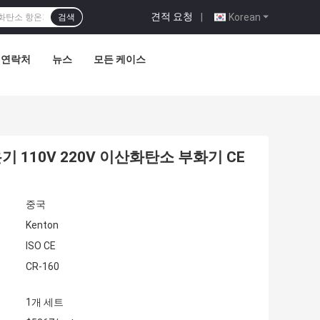
견적 요청
|
Korean
검색
연락처
뉴스
모든 케이스
110V 220V 이산화탄소 부화기 CE
중국
Kenton
ISO CE
CR-160
1개 세트