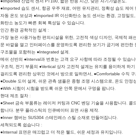
●Imported 산업적 센서 PT100, 짧은 반응 시간, 낮은 자기가열온도.
●Imported 습도 센서, 항공 우주 재료, 어떤 유지관리, 정확성 습도 제어 
자동 온도 보상과 ●Imported IR 이산화탄소 농도 센서는 환경, 고정밀도
화탄소 농도가 빠른 회복 특성일 수 있습니다.
인간 환경 공학적인 설계 :
가장 높은 사용가능한 편의시설을 위한, 고전적 색상 디자인, 국제적 패션 디자
문 바깥을 열고 인터페이스를 운영하도록 편리한 보기가 굽기에 편안한 원
구조물을 포함하는 ●Integrated 설계.
메쉬 선반의 ●Interval과 번호는 고객 요구 사항에 따라 조정될 수 있
구조적, 전기 부품의 ●Vertical 상자 고전적 설계는 유지를 용이하게 
걸리도록 편리한 상위인 것에서 방으로 일하면서, ●Comfortable 수직
●Double 도어 설계, 쉬운 관측 샘플은 종형 조명 시스템으로, 온도 안
●With 시험이 시험을 받도록 쉬운 안쪽 문에서 구멍을 팝니다.
현대 제조 절차 :
●Sheet 금속 부품류는 레이저 커팅과 CNC 벤딩 기술을 사용합니다. 
합니다. 분무 플라스틱의 인큐베이터 표면 사용 제작.
●Inner 챔버는 SUS304 스테인레스 스틸 소재로 만들어집니다.
세척되도록 쉽습니다 :
●Internal 표면은 매끄럽고 더 적은 웰드, 쉬운 세정과 유지입니다.