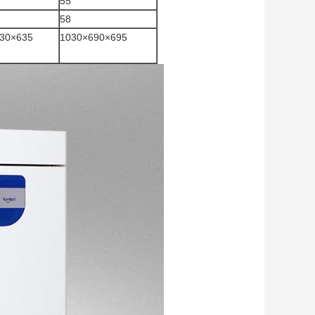
55
58
30×635
1030×690×695