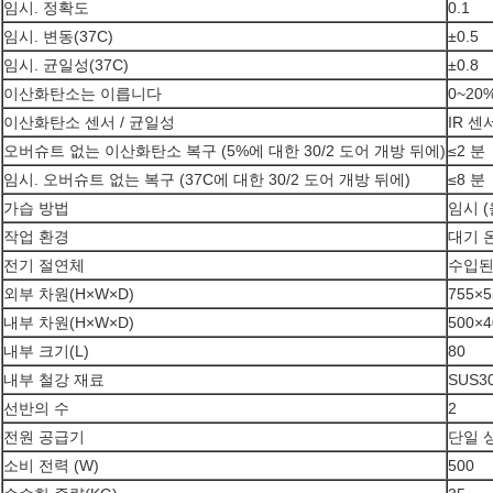
임시. 정확도
0.1
임시. 변동(37C)
±0.5
임시. 균일성(37C)
±0.8
이산화탄소는 이릅니다
0~20
이산화탄소 센서 / 균일성
IR 센서
오버슈트 없는 이산화탄소 복구 (5%에 대한 30/2 도어 개방 뒤에)
≤2 분
임시. 오버슈트 없는 복구 (37C에 대한 30/2 도어 개방 뒤에)
≤8 분
가습 방법
임시 (
작업 환경
대기 온
전기 절연체
수입된
외부 차원(H×W×D)
755×5
내부 차원(H×W×D)
500×4
내부 크기(L)
80
내부 철강 재료
SUS
선반의 수
2
전원 공급기
단일 상
소비 전력 (W)
500