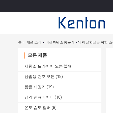
홈
제품 소개
이산화탄소 항온기
의학 실험실을 위한 조직
모든 제품
시험소 드라이어 오븐
(24)
산업용 건조 오븐
(18)
항온 배양기
(19)
냉각 인큐베이터
(18)
온도 습도 챔버
(8)