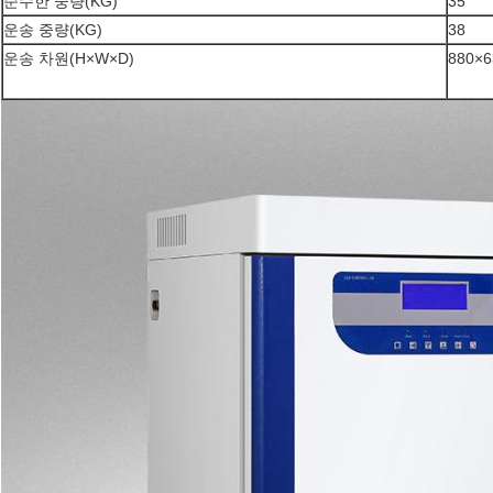
순수한 중량(KG)
35
운송 중량(KG)
38
운송 차원(H×W×D)
880×6