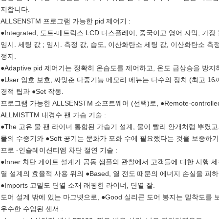
지합니다.
ALLSENSTM 프로그램 가능한 pid 제어기 :
●Integrated, 도트-매트릭스 LCD 디스플레이, 중국이고 영어 자막, 
임시. 세팅 값 ; 임시. 측정 값, 습도, 이산화탄소 세팅 값, 이산화탄소 측정
정지.
●Adaptive pid 제어기는 정확히 온습도를 제어하고, 온도 급상승을
●User 암호 보호, 짜맞춘 다중기능 메모리 메뉴는 다수의 장치 (최고 1
경적 팁과 ●Set 작동.
프로그램 가능한 ALLSENSTM 소프트웨어 (선택)로, ●Remote-controlle
ALLMISTTM 내경수 팬 가습 기술 :
●The 고유 물 팬 라이너 통합된 가습기 설계, 물이 빨리 안개처럼 뿌렸고
물의 수증기와 ●Soft 공기는 문화가 포화 수에 필요했다는 것을 보증하기
프로 -인슐레이션티엠 차단 절연 기술 :
●Inner 차단 게이트 설계가 공동 샘플의 관찰에서 고객들에 대한 시행
열 설계의 효율적 사용 위의 ●Based, 열 전도 때문의 에너지 손실을 피
●Imports 고밀도 단열 소재 래핑한 라이너, 단열 잘.
도어 설계 밖에 있는 마그넷으로, ●Good 실리콘 도어 봉지는 밀착도를 
우수한 수입된 센서 :