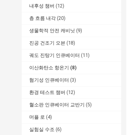
내후성 챔버
(12)
층 흐름 내각
(20)
생물학적 안전 캐비닛
(9)
진공 건조기 오븐
(18)
궤도 진탕기 인큐베이터
(11)
이산화탄소 항온기
(8)
혐기성 인큐베이터
(3)
환경 테스트 챔버
(12)
혈소판 인큐베이터 교반기
(5)
머플 로
(4)
실험실 수조
(6)