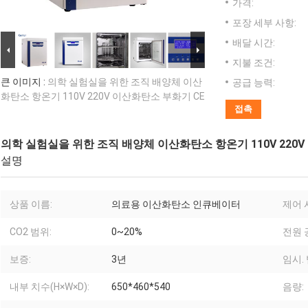
가격:
포장 세부 사항:
배달 시간:
지불 조건:
큰 이미지 :
의학 실험실을 위한 조직 배양체 이산
공급 능력:
화탄소 항온기 110V 220V 이산화탄소 부화기 CE
접촉
의학 실험실을 위한 조직 배양체 이산화탄소 항온기 110V 220V
설명
상품 이름:
의료용 이산화탄소 인큐베이터
제어 
CO2 범위:
0~20%
전원 
보증:
3년
임시.
내부 치수(H×W×D):
650*460*540
음량: