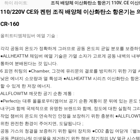
하이 라이트:
조직 배양체 이산화탄소 항온기 110V
,
CE 이
110/220V CE와 켄턴 조직 배양체 이산화탄소 항온기
CR-160
올히트티엠체임버 예열 기술 :
각각 공동의 온도가 정확하게 그러므로 공동 온도의 균일 분포를 보증하면
●ALLHEATTM 체임버 예열 기술은 가열 소자가 고르게 공동 내벽의 내
통하여 분배된다는 것 입니다.
6 표면 히팅의 ●Chamber, 그것에 유리문의 결로를 방지하기 위한 가열
낮은 에너지 소모량과 열 특성과 ●ALLHEATTM 시리즈 이산화탄소 항
할 수 있게 한 저장 에너지.
ALLFLOWTM 깨끗한 공기 순환 계통 :
●Perfect는 대류 올플로우티엠어브 공기 순환 계통이 문 뒤에 있는 온도
내구)과 함께 국제적으로 유명한 브랜드와 함께, 정도에 대한 실험적 그
작업 챔버의 온도의 연속적인 안정을 보장하기 위한 충분히 ●ALLFLOWT
위한 완전한 환경이 주어지면, 도달됩니다 ;
공동 가스의 청결을 보증하기 위한 필터 장치와 ●CO2 흡입 여닫개〔밸브
공동 콘태미나팅 미생물을 제거하기 위한 챔버 정기적의 UV 멸균 시스템과 