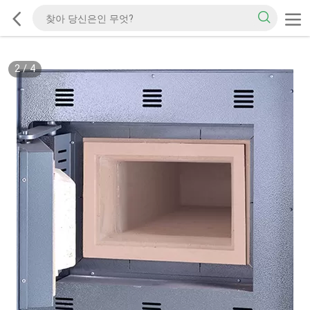
2
/
4