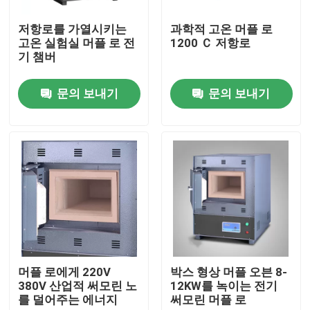
저항로를 가열시키는
과학적 고온 머플 로
제품 소개
고온 실험실 머플 로 전
1200 Ｃ 저항로
기 챔버
시험소 드라이어 오븐
문의 보내기
문의 보내기
산업용 건조 오븐
항온 배양기
냉각 인큐베이터
온도 습도 챔버
머플 로에게 220V
박스 형상 머플 오븐 8-
380V 산업적 써모린 노
12KW를 녹이는 전기
를 덜어주는 에너지
써모린 머플 로
내후성 챔버