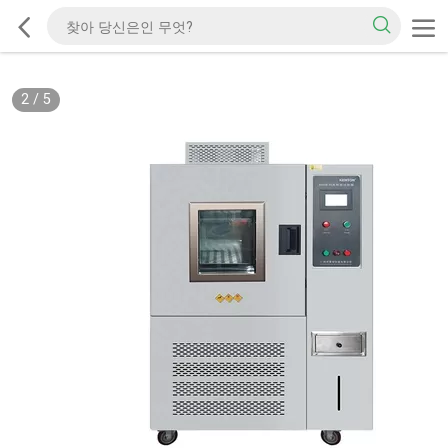
2
/
5