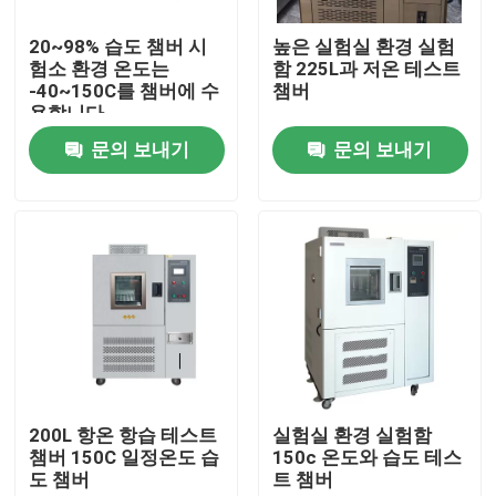
20~98% 습도 챔버 시
높은 실험실 환경 실험
제품 소개
험소 환경 온도는
함 225L과 저온 테스트
-40~150C를 챔버에 수
챔버
용합니다
시험소 드라이어 오븐
문의 보내기
문의 보내기
산업용 건조 오븐
항온 배양기
냉각 인큐베이터
온도 습도 챔버
200L 항온 항습 테스트
실험실 환경 실험함
챔버 150C 일정온도 습
150c 온도와 습도 테스
도 챔버
트 챔버
내후성 챔버