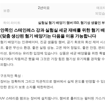
2년이요
애프터
보증:
되었습
하이 라이트:
실험실 혐기 배양기 챔버 ISO
,
혐기성 생물인 부
안쪽인 스테인레스 강과 실험실 세균 재배를 위한 혐기 
(맞춤 생산된 혐기 배양기는 다음을 이용 가능합니다
혐기 배양기는 인큐베이터, 진공 샘플링 챔버, 공기 회로와 회선 제어 시
조, 좋은 무산소 환경, 좋은 실링 성능, 고온 제어 정밀도, 좋은 안정, 편
이션, 등이라는 유리한 입장에 있습니다. 상품은 세균 배양물을 위한 특
대기에서 작동하곤 했을 때 그것은 가장 힘든 혐기성 유기체를 경작할 수
피합니다.
구조적인 특성 :
장비는 정확하게 그리고 직관적으로 챔버에서 실제 온도를 반영할 수 있는
만한 온도가 보호 소자를 제한하면서.
UV 스테리즘 램프는 장비에 설치됩니다, 챔버로 흘러드는 필터된 가스가