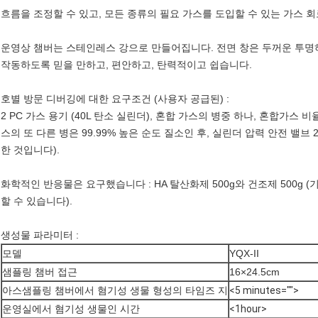
흐름을 조정할 수 있고, 모든 종류의 필요 가스를 도입할 수 있는 가스 회
운영상 챔버는 스테인레스 강으로 만들어집니다. 전면 창은 두꺼운 투명
작동하도록 믿을 만하고, 편안하고, 탄력적이고 쉽습니다.
호별 방문 디버깅에 대한 요구조건 (사용자 공급된) :
2 PC 가스 용기 (40L 탄소 실린더), 혼합 가스의 병중 하나, 혼합가스 비율 :
스의 또 다른 병은 99.99% 높은 순도 질소인 후, 실린더 압력 안전 밸브 
한 것입니다).
화학적인 반응물은 요구했습니다 : HA 탈산화제 500g와 건조제 500g 
할 수 있습니다).
생성물 파라미터 :
모델
YQX-II
샘플링 챔버 접근
16×24.5cm
아스샘플링 챔버에서 혐기성 생물 형성의 타임즈 지
<5 minutes="">
운영실에서 혐기성 생물인 시간
<1hour>