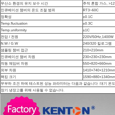
무산소 환경의 유지 보수 시간
추적 혼합 가스, >1
인큐베이션 챔버의 온도 조절 범위
RT3~60C
정확성
±0.1C
Temp.fluctuation
±0.3C
Temp.uniformity
±1C
전압 / 전원
220V/50Hz,1400W
N.W / G.W
240/320 킬로그램
샘플링 챔버 접근
210×210mm
인큐베이션 챔버 차원
230×230×230mm
작동 체임버 차원
550×820×660mm
외부 차원
1410×740×1210m
팩킹 크기
1590×880×1340m
무부하 조건 하에 테스트된 성능 파라미터는 다음과 같습니다 :대기 온도 2
장기 냉장고를 위해 사용될 수 없습니다.