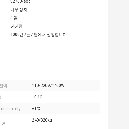
$2760/set
나무 상자
3 일
전신환
1000년 /는 / 달에서 설정합니다
전력:
110/220V/1400W
:
±0.1C
uniformity:
±1℃
240/320kg
.W: