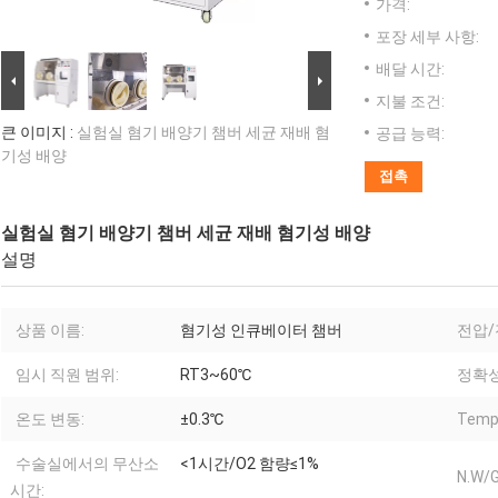
가격:
포장 세부 사항:
배달 시간:
지불 조건:
큰 이미지 :
실험실 혐기 배양기 챔버 세균 재배 혐
공급 능력:
기성 배양
접촉
실험실 혐기 배양기 챔버 세균 재배 혐기성 배양
설명
상품 이름:
혐기성 인큐베이터 챔버
전압/
임시 직원 범위:
RT3~60℃
정확성
온도 변동:
±0.3℃
Temp.
수술실에서의 무산소
<1시간/O2 함량≤1%
N.W/G
시간: