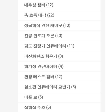
내후성 챔버
(12)
층 흐름 내각
(22)
생물학적 안전 캐비닛
(10)
진공 건조기 오븐
(20)
궤도 진탕기 인큐베이터
(11)
이산화탄소 항온기
(8)
혐기성 인큐베이터
(4)
환경 테스트 챔버
(12)
혈소판 인큐베이터 교반기
(5)
머플 로
(5)
실험실 수조
(6)