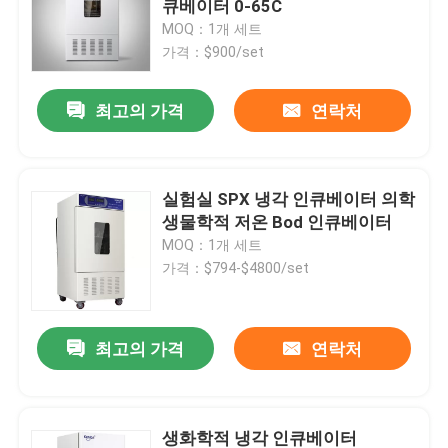
큐베이터 0-65C
MOQ：1개 세트
궤도 진탕기 인큐베이터
가격：$900/set
최고의 가격
연락처
이산화탄소 항온기
혐기성 인큐베이터
실험실 SPX 냉각 인큐베이터 의학
생물학적 저온 Bod 인큐베이터
환경 테스트 챔버
MOQ：1개 세트
가격：$794-$4800/set
혈소판 인큐베이터 교반기
최고의 가격
연락처
머플 로
실험실 수조
생화학적 냉각 인큐베이터