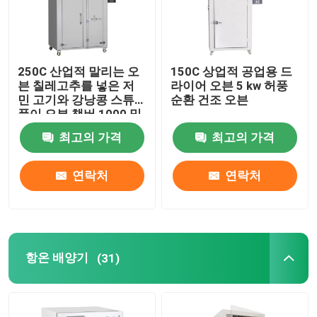
250C 산업적 말리는 오
150C 상업적 공업용 드
븐 칠레고추를 넣은 저
라이어 오븐 5 kw 허풍
민 고기와 강낭콩 스튜
순환 건조 오븐
풀이 오븐 챔버 1000 밀
리미터를 말립니다
최고의 가격
최고의 가격
연락처
연락처
항온 배양기
(31)