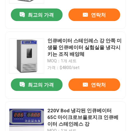
최고의 가격
연락처
공장 투어
품질 관리
인큐베이터 스테인레스 강 안쪽 미
생물 인큐베이터 실험실을 냉각시
연락처
키는 조직 배양체
MOQ：1개 세트
가격：$4800/set
뉴스
최고의 가격
연락처
모든 케이스
시험소 드라이어 오븐
220V Bod 냉각된 인큐베이터
65C 마이크로브올로지크 인큐베
이터 스테인레스 강
산업용 건조 오븐
MOQ：1개 세트