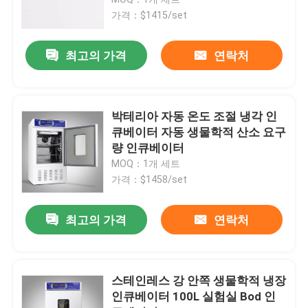
가격：$1415/set
항온 배양기
최고의 가격
연락처
냉각 인큐베이터
박테리아 자동 온도 조절 냉각 인
온도 습도 챔버
큐베이터 자동 생물학적 산소 요구
량 인큐베이터
MOQ：1개 세트
내후성 챔버
가격：$1458/set
층 흐름 내각
최고의 가격
연락처
생물학적 안전 캐비닛
스테인레스 강 안쪽 생물학적 냉장
인큐베이터 100L 실험실 Bod 인
진공 건조기 오븐