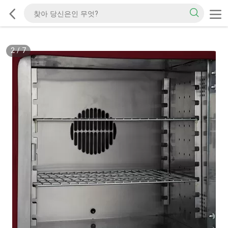
2
/
7