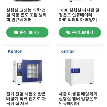
실험실 고성능 의학 전
160L 실험실 디지털 일
제품 소개
열 자동 온도 조절 생화
정온도 인큐베이터
학 인큐베이터
DNP 박테리아 배양기
시험소 드라이어 오븐
문의 보내기
문의 보내기
산업용 건조 오븐
항온 배양기
냉각 인큐베이터
온도 습도 챔버
전기 전열 시험소 항온
세균 미생물 배양체와
배양기 직류 전기로 자
실험실 챔버 일정온도
극된 실 재료
인큐베이터
내후성 챔버