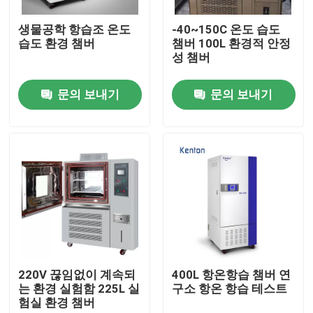
생물공학 항습조 온도
-40~150C 온도 습도
제품 소개
습도 환경 챔버
챔버 100L 환경적 안정
성 챔버
시험소 드라이어 오븐
문의 보내기
문의 보내기
산업용 건조 오븐
항온 배양기
냉각 인큐베이터
온도 습도 챔버
220V 끊임없이 계속되
400L 항온항습 챔버 연
는 환경 실험함 225L 실
구소 항온 항습 테스트
험실 환경 챔버
내후성 챔버