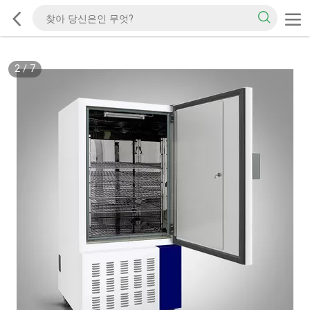
2
/
7