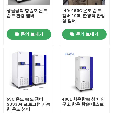
생물공학 항습조 온도
-40~150C 온도 습도
제품 소개
습도 환경 챔버
챔버 100L 환경적 안정
성 챔버
시험소 드라이어 오븐
문의 보내기
문의 보내기
산업용 건조 오븐
항온 배양기
냉각 인큐베이터
온도 습도 챔버
65C 온도 습도 챔버
400L 항온항습 챔버 연
SUS304 프로그램 가능
구소 항온 항습 테스트
한 온도 챔버
내후성 챔버