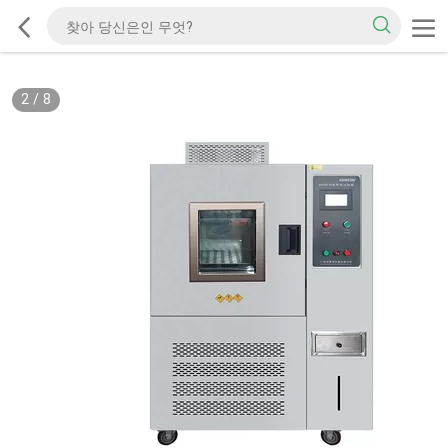
2
/
8