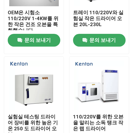
OEM은 시험소
트레이 110/220V와 실
제품 소개
110/220V 1-4KW를 위
험실 작은 드라이어 오
한 작은 건조 오븐을 특
븐 20L-230L
화했습니다
시험소 드라이어 오븐
문의 보내기
문의 보내기
산업용 건조 오븐
항온 배양기
냉각 인큐베이터
온도 습도 챔버
실험실 테스팅 드라이
110/220V를 위한 오븐
어 장비를 위한 높은 기
을 말리는 소독 탱크 작
온 250 도 드라이어 오
은 랩 드라이어
내후성 챔버