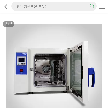
2
/
6