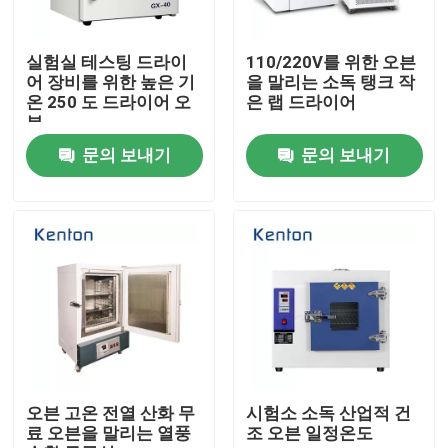
제품 소개
실험실 테스팅 드라이
110/220V를 위한 오븐
어 장비를 위한 높은 기
을 말리는 소독 탱크 작
온 250 도 드라이어 오
은 랩 드라이어
시험소 드라이어 오븐
븐
문의 보내기
문의 보내기
산업용 건조 오븐
항온 배양기
냉각 인큐베이터
온도 습도 챔버
오븐 고온 전열 산화 무
시험소 소독 산업적 건
료 오븐을 말리는 열풍
조 오븐 일정온도
내후성 챔버