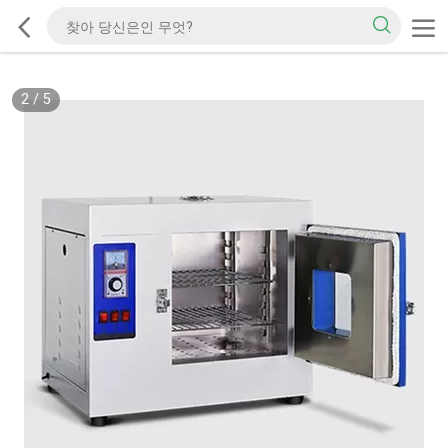
2
/
5