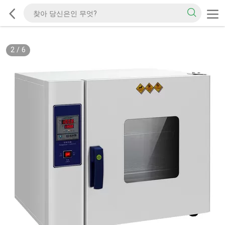
2
/
6