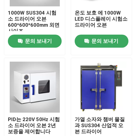
1000W SUS304 시험
온도 보호 에 1000W
공장 투어
소 드라이어 오븐
LED 디스플레이 시험소
600*600*600mm 외면
드라이어 오븐
사이즈
품질 관리
문의 보내기
문의 보내기
연락처
뉴스
모든 케이스
시험소 드라이어 오븐
PID는 220V 50Hz 시험
가열 소자와 챔버 물질
소 드라이어 오븐 2년
과 SUS304 산업적 오
보증을 제어합니다
븐 드라이어
산업용 건조 오븐