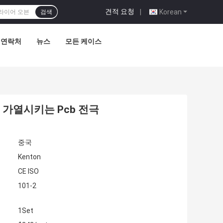
견적 요청
|
Korean
검색
연락처
뉴스
모든 케이스
 가열시키는 Pcb 전극
중국
Kenton
CE ISO
101-2
1Set