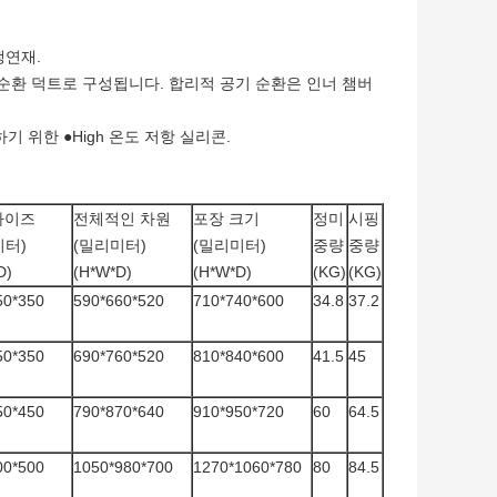
냉연재.
 순환 덕트로 구성됩니다. 합리적 공기 순환은 인너 챔버
 위한 ●High 온도 저항 실리콘.
사이즈
전체적인 차원
포장 크기
정미
시핑
미터)
(밀리미터)
(밀리미터)
중량
중량
D)
(H*W*D)
(H*W*D)
(KG)
(KG)
50*350
590*660*520
710*740*600
34.8
37.2
50*350
690*760*520
810*840*600
41.5
45
50*450
790*870*640
910*950*720
60
64.5
00*500
1050*980*700
1270*1060*780
80
84.5