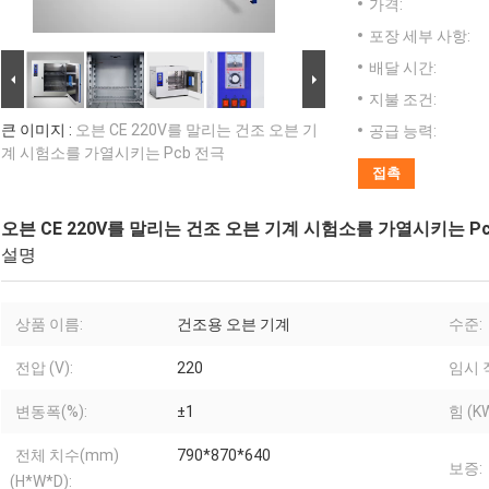
가격:
포장 세부 사항:
배달 시간:
지불 조건:
큰 이미지 :
오븐 CE 220V를 말리는 건조 오븐 기
공급 능력:
계 시험소를 가열시키는 Pcb 전극
접촉
오븐 CE 220V를 말리는 건조 오븐 기계 시험소를 가열시키는 Pc
설명
상품 이름:
건조용 오븐 기계
수준:
전압 (V):
220
임시 직
변동폭(%):
±1
힘 (KW
전체 치수(mm)
790*870*640
보증:
(H*W*D):