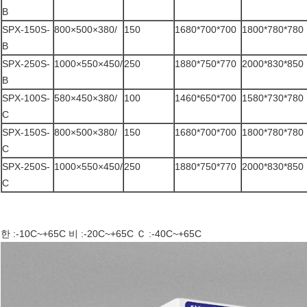
B
SPX-150S-
800×500×380/
150
1680*700*700
1800*780*780
B
SPX-250S-
1000×550×450/
250
1880*750*770
2000*830*850
B
SPX-100S-
580×450×380/
100
1460*650*700
1580*730*780
C
SPX-150S-
800×500×380/
150
1680*700*700
1800*780*780
C
SPX-250S-
1000×550×450/
250
1880*750*770
2000*830*850
C
한 :-10C~+65C 비 :-20C~+65C Ｃ :-40C~+65C