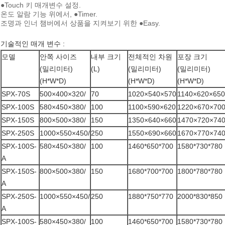
●Touch 키 매개변수 설정.
온도 알람 기능 위에서, ●Timer.
조명과 인너 챔버에서 상품을 지켜보기 위한 ●Easy.
기술적인 매개 변수 :
모델
안쪽 사이즈
내부 크기
전체적인 차원
포장 크기
(밀리미터)
(L)
(밀리미터)
(밀리미터)
(H*W*D)
(H*W*D)
(H*W*D)
SPX-70S
500×400×320/
70
1020×540×570
1140×620×650
SPX-100S
580×450×380/
100
1100×590×620
1220×670×70
SPX-150S
800×500×380/
150
1350×640×660
1470×720×74
SPX-250S
1000×550×450/
250
1550×690×660
1670×770×74
SPX-100S-
580×450×380/
100
1460*650*700
1580*730*780
A
SPX-150S-
800×500×380/
150
1680*700*700
1800*780*780
A
SPX-250S-
1000×550×450/
250
1880*750*770
2000*830*850
A
SPX-100S-
580×450×380/
100
1460*650*700
1580*730*780