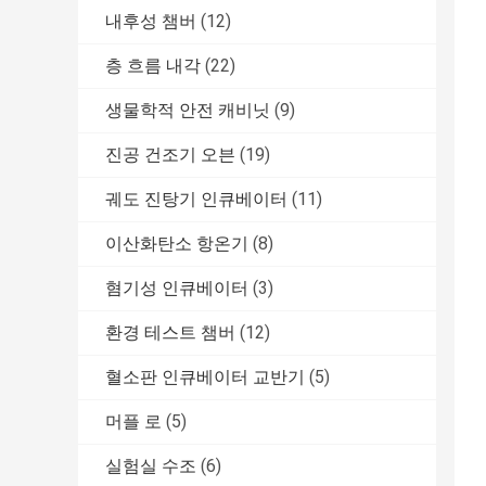
내후성 챔버
(12)
층 흐름 내각
(22)
생물학적 안전 캐비닛
(9)
진공 건조기 오븐
(19)
궤도 진탕기 인큐베이터
(11)
이산화탄소 항온기
(8)
혐기성 인큐베이터
(3)
환경 테스트 챔버
(12)
혈소판 인큐베이터 교반기
(5)
머플 로
(5)
실험실 수조
(6)