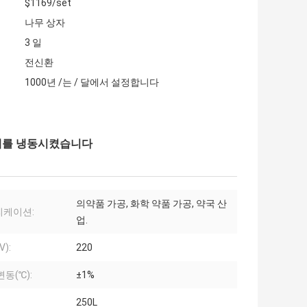
$1169/set
나무 상자
3 일
전신환
1000년 /는 / 달에서 설정합니다
기계를 냉동시켰습니다
의약품 가공, 화학 약품 가공, 약국 산
리케이션:
업.
V):
220
변동(℃):
±1%
250L