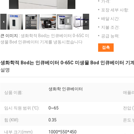
가격:
포장 세부 사항:
배달 시간:
지불 조건:
큰 이미지 :
생화학적 Bod는 인큐베이터 0-65C 미
공급 능력:
생물 Bod 인큐베이터 기계를 냉동시켰습니다
접촉
생화학적 Bod는 인큐베이터 0-65C 미생물 Bod 인큐베이터 
설명
생화학 인큐베이터
상품 이름:
애플
임시 직원 범위 (℃):
0~65
전압 (
힘 (KW):
0.35
온도 
내부 크기(mm)
1000*550*450