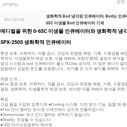
음량:
(H*W*D):
생화학적 Bod 냉각된 인큐베이터
,
Bod는 인
하이 라이트:
65C 미생물 Bod 인큐베이터 기계
메디컬을 위한 0-65C 미생물 인큐베이터와 생화학적 냉
SPX-250S 생화학적 인큐베이터
환경 보호, 의학적이, 약물 검사, 건강과 전염병 예방, 가축, 수중생물 배
학적이, 미생물학적 배양 보호, 식물 재배와 개량의 BOD 결정의 분석을
냉각 시스템과 bod 인큐베이터. 불소 R134a 냉각제, 더 많은 에너지 
업방에서 균일한 온도를 보증합니다 ; 자기를 띤 도어 봉지를 채택하, 
제품 소개 :
●For 환경 보호, 의학적이, 약물 검사, 건강과 전염병 예방, 가축, 수중
결정, 생화학적, 미생물학적 배양 보호, 번식한 식물 재배의 분석을 위한
특징 :
고급 품질 수입된 압축기와 ●Cooling 시스템. 지연 방지 기능. 일할 때
●The 인너 챔버는 반사경 스테인레스 강으로 만들어집니다.
●Semicircular 코너 인너 챔버는 세척되기 쉽습니다.
●Shelf는 조정될 수 있습니다.
●LED 마이크로컴퓨터 제어부.