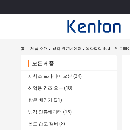
홈
제품 소개
냉각 인큐베이터
생화학적 Bod는 인큐베이
모든 제품
시험소 드라이어 오븐
(24)
산업용 건조 오븐
(18)
항온 배양기
(21)
냉각 인큐베이터
(18)
온도 습도 챔버
(8)