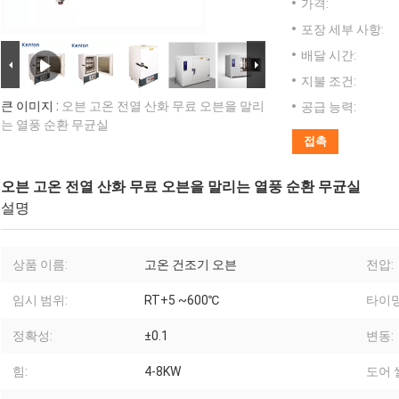
가격:
포장 세부 사항:
배달 시간:
지불 조건:
큰 이미지 :
오븐 고온 전열 산화 무료 오븐을 말리
공급 능력:
는 열풍 순환 무균실
접촉
오븐 고온 전열 산화 무료 오븐을 말리는 열풍 순환 무균실
설명
상품 이름:
고온 건조기 오븐
전압:
임시 범위:
RT+5 ~600℃
타이밍
정확성:
±0.1
변동:
힘:
4-8KW
도어 