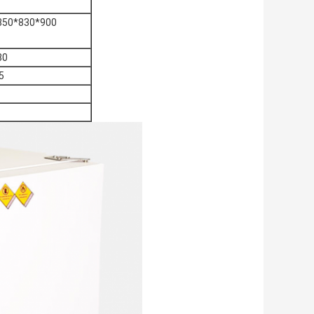
350*830*900
80
5