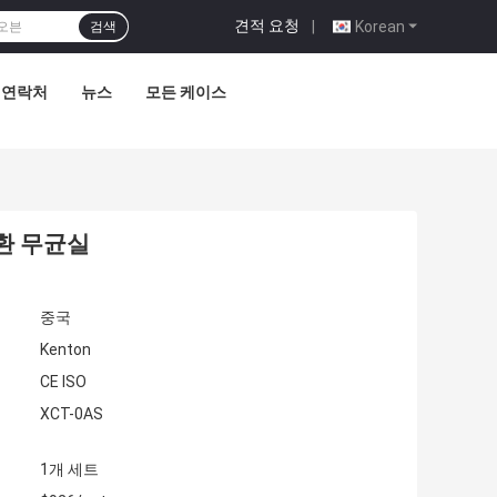
견적 요청
|
Korean
검색
연락처
뉴스
모든 케이스
환 무균실
중국
Kenton
CE ISO
XCT-0AS
1개 세트