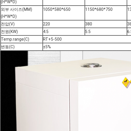
(H*W*D)
외부 사이즈(MM)
1050*580*650
1150*680*750
1
(H*W*D)
전압(V)
220
380
3
전원(KW)
4.5
5.5
6.
Temp.range(C)
RT+5-500
변동(C)
±5%