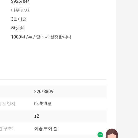
$926/set
나무 상자
3일이요
전신환
1000년 /는 / 달에서 설정합니다
220/380V
 레인지:
0~999분
±2
씰 구조:
이중 도어 씰