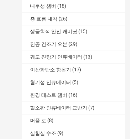
내후성 챔버
(18)
층 흐름 내각
(26)
생물학적 안전 캐비닛
(15)
진공 건조기 오븐
(29)
궤도 진탕기 인큐베이터
(13)
이산화탄소 항온기
(17)
혐기성 인큐베이터
(5)
환경 테스트 챔버
(16)
혈소판 인큐베이터 교반기
(7)
머플 로
(8)
실험실 수조
(9)