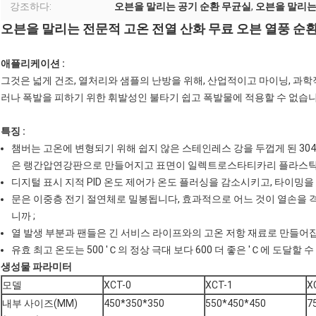
강조하다:
오븐을 말리는 공기 순환 무균실
,
오븐을 말리는
오븐을 말리는 전문적 고온 전열 산화 무료 오븐 열풍 순
애플리케이션 :
그것은 넓게 건조, 열처리와 샘플의 난방을 위해, 산업적이고 마이닝, 과학
러나 폭발을 피하기 위한 휘발성인 불타기 쉽고 폭발물에 적용할 수 없습니
특징 :
챔버는 고온에 변형되기 위해 쉽지 않은 스테인레스 강을 두껍게 된 30
은 랭간압연강판으로 만들어지고 표면이 일렉트로스타티카리 플라스틱
디지털 표시 지적 PID 온도 제어가 온도 플러싱을 감소시키고, 타이밍을
문은 이중층 전기 절연체로 밀봉됩니다, 효과적으로 어느 것이 열손을 
니까 ;
열 발생 부분과 팬들은 긴 서비스 라이프와의 고온 저항 재료로 만들어집
유효 최고 온도는 500 'Ｃ의 정상 극대 보다 600 더 좋은 'Ｃ에 도달할 
생성물 파라미터
모델
XCT-0
XCT-1
X
내부 사이즈(MM)
450*350*350
550*450*450
7