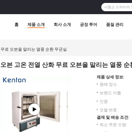
홈
제품 소개
회사 소개
공장 투어
품질 관리
 무료 오븐을 말리는 열풍 순환 무균실
오븐 고온 전열 산화 무료 오븐을 말리는 열풍 순
제품 상세 정보:
원래 장소:
브랜드 이름:
인증:
모델 번호:
결제 및 배송 조건:
최소 주문 수량: