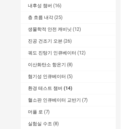
내후성 챔버
(16)
층 흐름 내각
(25)
생물학적 안전 캐비닛
(12)
진공 건조기 오븐
(26)
궤도 진탕기 인큐베이터
(12)
이산화탄소 항온기
(8)
혐기성 인큐베이터
(5)
환경 테스트 챔버
(14)
혈소판 인큐베이터 교반기
(7)
머플 로
(7)
실험실 수조
(8)