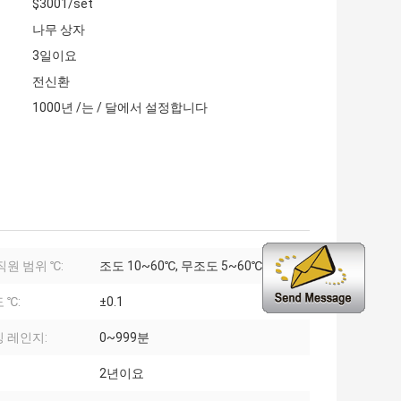
$3001/set
나무 상자
3일이요
전신환
1000년 /는 / 달에서 설정합니다
직원 범위 ℃:
조도 10~60℃, 무조도 5~60℃
 ℃:
±0.1
 레인지:
0~999분
2년이요