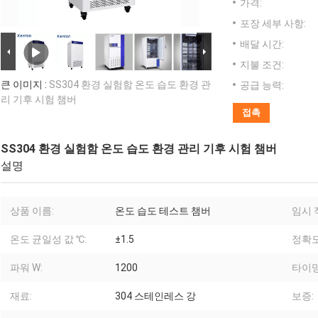
가격:
포장 세부 사항:
배달 시간:
지불 조건:
큰 이미지 :
SS304 환경 실험함 온도 습도 환경 관
공급 능력:
리 기후 시험 챔버
접촉
SS304 환경 실험함 온도 습도 환경 관리 기후 시험 챔버
설명
상품 이름:
온도 습도 테스트 챔버
임시 
온도 균일성 값 ℃:
±1.5
정확도
파워 W:
1200
타이밍
재료:
304 스테인레스 강
보증: