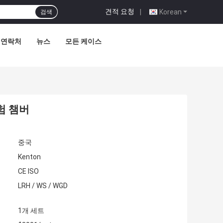
견적 요청
|
Korean
검색
연락처
뉴스
모든 케이스
험 챔버
중국
Kenton
CE ISO
LRH / WS / WGD
1개 세트