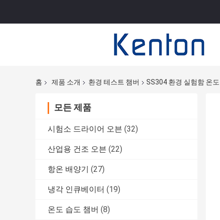
홈
제품 소개
환경 테스트 챔버
SS304 환경 실험함 온
모든 제품
시험소 드라이어 오븐
(32)
산업용 건조 오븐
(22)
항온 배양기
(27)
냉각 인큐베이터
(19)
온도 습도 챔버
(8)