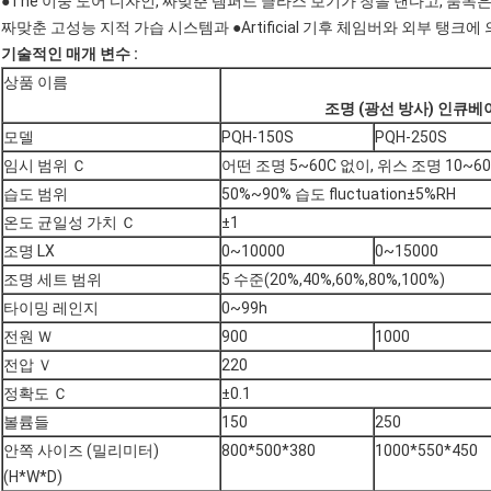
●The 이중 도어 디자인, 짜맞춘 템퍼드 글라스 보기가 창을 낸다고, 품목
짜맞춘 고성능 지적 가습 시스템과 ●Artificial 기후 체임버와 외부 탱크에 
기술적인 매개 변수 :
상품 이름
조명 (광선 방사) 인큐베
모델
PQH-150S
PQH-250S
임시 범위 Ｃ
어떤 조명 5~60C 없이, 위스 조명 10~60
습도 범위
50%~90% 습도 fluctuation±5%RH
온도 균일성 가치 Ｃ
±1
조명 LX
0~10000
0~15000
조명 세트 범위
5 수준(20%,40%,60%,80%,100%)
타이밍 레인지
0~99h
전원 Ｗ
900
1000
전압 Ｖ
220
정확도 Ｃ
±0.1
볼륨들
150
250
안쪽 사이즈 (밀리미터)
800*500*380
1000*550*450
(H*W*D)