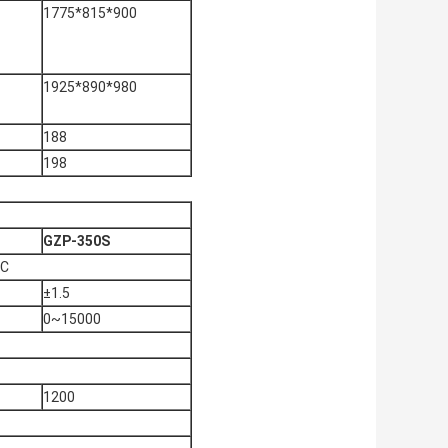
1775*815*900
1925*890*980
188
198
GZP-350S
C
±1.5
0~15000
1200