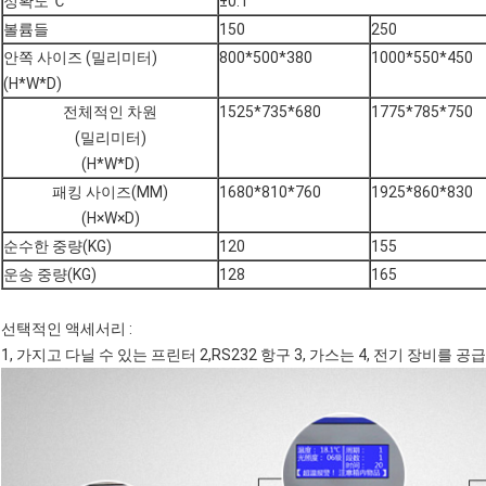
정확도 Ｃ
±0.1
볼륨들
150
250
안쪽 사이즈 (밀리미터)
800*500*380
1000*550*450
(H*W*D)
전체적인 차원
1525*735*680
1775*785*750
(밀리미터)
(H*W*D)
패킹 사이즈(MM)
1680*810*760
1925*860*830
(H×W×D)
순수한 중량(KG)
120
155
운송 중량(KG)
128
165
선택적인 액세서리 :
1, 가지고 다닐 수 있는 프린터 2,RS232 항구 3, 가스는 4, 전기 장비를 