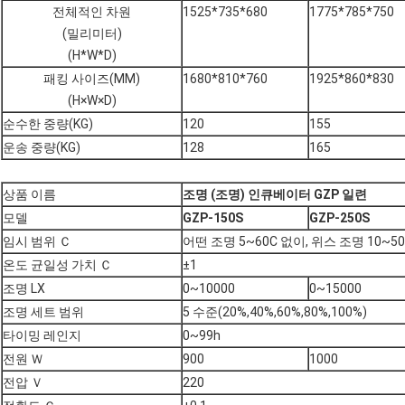
전체적인 차원
1525*735*680
1775*785*750
(밀리미터)
(H*W*D)
패킹 사이즈(MM)
1680*810*760
1925*860*830
(H×W×D)
순수한 중량(KG)
120
155
운송 중량(KG)
128
165
상품 이름
조명 (조명) 인큐베이터 GZP 일련
모델
GZP-150S
GZP-250S
임시 범위 Ｃ
어떤 조명 5~60C 없이, 위스 조명 10~50
온도 균일성 가치 Ｃ
±1
조명 LX
0~10000
0~15000
조명 세트 범위
5 수준(20%,40%,60%,80%,100%)
타이밍 레인지
0~99h
전원 Ｗ
900
1000
전압 Ｖ
220