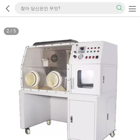
2
/
5