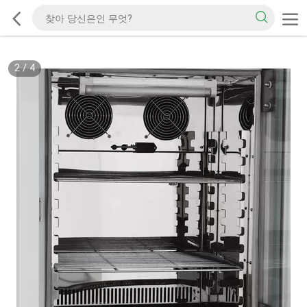
2
/
4