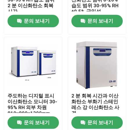
2 분 이산화탄소 회복
습도 범위 30-95% RH
시간
±0.5% 균일성
공장 투어
810x890x1300mm 외
문의 보내기
문의 보내기
부 차원
품질 관리
연락처
뉴스
모든 케이스
주도하는 디지털 표시
2 분 회복 시간과 이산
이산화탄소 모니터 30-
화탄소 부화기 스테인
95% RH 외부 차원
레스 강 이산화탄소 사
시험소 드라이어 오븐
810x890x1300mm
격
문의 보내기
문의 보내기
산업용 건조 오븐