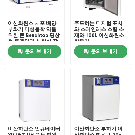
이산화탄소 세포 배양
주도하는 디지털 표시
부화기 미생물학 약을
와 스테인레스 스틸 소
위한 큰 Benchtop 평상
재와 100L 이산화탄소
형 트레일러 실험실 장
항온기
비
문의 보내기
문의 보내기
홈
제품 소개
이산화탄소 인큐베이터
이산화탄소 부화기 이
회사 소개
30-95% RH 습도 범위
산화탄소 범위 0-20%