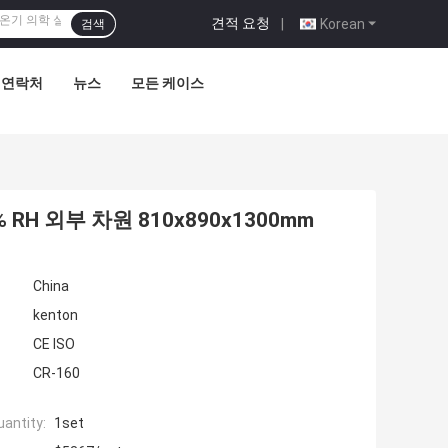
견적 요청
|
Korean
검색
연락처
뉴스
모든 케이스
H 외부 차원 810x890x1300mm
China
kenton
CE ISO
CR-160
antity:
1set