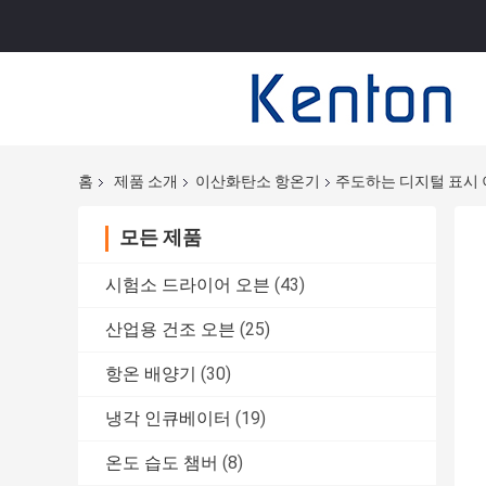
홈
제품 소개
이산화탄소 항온기
주도하는 디지털 표시 이산
모든 제품
시험소 드라이어 오븐
(43)
산업용 건조 오븐
(25)
항온 배양기
(30)
냉각 인큐베이터
(19)
온도 습도 챔버
(8)