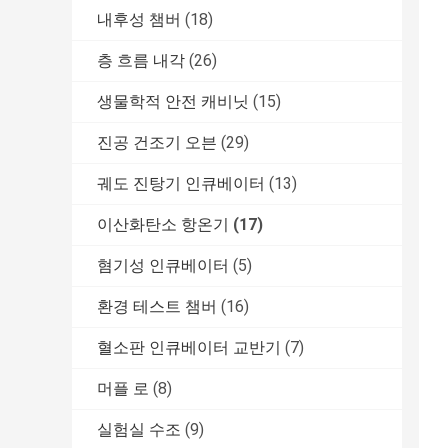
내후성 챔버
(18)
층 흐름 내각
(26)
생물학적 안전 캐비닛
(15)
진공 건조기 오븐
(29)
궤도 진탕기 인큐베이터
(13)
이산화탄소 항온기
(17)
혐기성 인큐베이터
(5)
환경 테스트 챔버
(16)
혈소판 인큐베이터 교반기
(7)
머플 로
(8)
실험실 수조
(9)