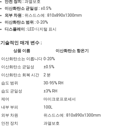
안전 장치 :
과열보호
이산화탄소 균일성 :
±0.5%
외부 차원 :
위스드스에 : 810x890x1300mm
이산화탄소 범위 :
0-20%
디스플레이 :
LED 디지털 표시
기술적인 매개 변수 :
상품 이름
이산화탄소 항온기
이산화탄소는 이릅니다
0-20%
이산화탄소 균일성
±0.5%
이산화탄소 회복 시간
2 분
습도 범위
30-95% RH
습도 균일성
±3% RH
제어
마이크로프로세서
내부 부피
100L
외부 차원
위스드스에 : 810x890x1300mm
안전 장치
과열보호