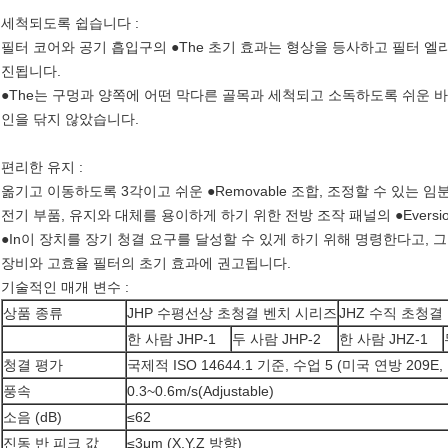
세척되도록 쉽습니다 :
필터 코어와 공기 흡입구의 ●The 초기 효과는 형상을 등사하고 필터 
진됩니다.
●The는 구멍과 양쪽에 어떤 막다른 골목과 세척되고 소독하도록 쉬운 
인을 닦지 않았습니다.
편리한 유지 :
옮기고 이동하도록 3각이고 쉬운 ●Removable 조합, 조정할 수 있는 임
전기 부품, 유지와 대체를 용이하게 하기 위한 전방 조작 패널의 ●Eversio
●In이 장치를 장기 청결 요구를 달성할 수 있게 하기 위해 명령한다고,
장비와 고효율 필터의 초기 효과에 권고됩니다.
기술적인 매개 변수 :
상품 종류
JHP 수평선상 초청결 벤치 시리즈
JHZ 수직 초청결
한 사람 JHP-1
두 사람 JHP-2
한 사람 JHZ-1
청결 평가
국제적 ISO 14644.1 기준, 수업 5 (미국 연방 209E,
풍속
0.3~0.6m/s(Adjustable)
소음 (dB)
≤62
진동 반 피크 값
≤3μm (X,Y,Z 방향)