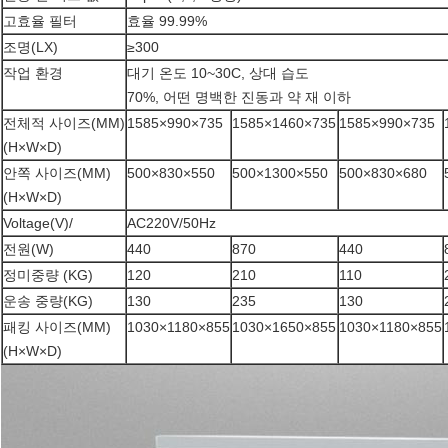
고효율 필터
효율 99.99%
조명(LX)
≥300
작업 환경
대기 온도 10~30C, 상대 습도
70%, 어떤 명백한 진동과 약 재 이하
전체적 사이즈(MM)
1585×990×735
1585×1460×735
1585×990×735
(H×W×D)
안쪽 사이즈(MM)
500×830×550
500×1300×550
500×830×680
(H×W×D)
Voltage(V)/
AC220V/50Hz
전원(W)
440
870
440
정미중량 (KG)
120
210
110
운송 중량(KG)
130
235
130
패킹 사이즈(MM)
1030×1180×855
1030×1650×855
1030×1180×855
(H×W×D)