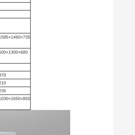
1585×1460×735
500×1300×680
870
210
235
1030×1650×855