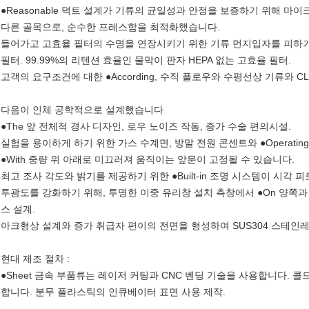
●Reasonable 덕트 설계가 기류의 균일성과 안정을 보증하기 위해 마이
다른 골목으로, 순수한 프레스함을 최적화했습니다.
들어가고 고효율 필터의 수명을 연장시키기 위한 기류 먼지입자를 피하기 위한
필터. 99.99%의 리텐션 효율인 물막이 판자 HEPA 없는 고효율 필터.
고객의 요구조건에 대한 ●According, 수직 플로우와 수평선상 기류와 C
다음이 인체 공학적으로 설계했습니다
●The 앞 전체적 경사 디자인, 로우 노이즈 작동, 증가 수술 편의시설.
실험을 용이하게 하기 위한 가스 수계면, 방말 전원 콘센트와 ●Operati
●With 중량 위 아래로 미끄러져 움직이는 앞문이 고정될 수 있습니다.
최고 조사 각도와 밝기를 제공하기 위한 ●Built-in 조명 시스템이 시각 
투광도를 강화하기 위해, 투명한 이중 유리창 설치 측창에서 ●On 양쪽과
스 설계.
아크형상 설계와 증가 취급자 편이의 전면을 형성하여 SUS304 스테인레
현대 제조 절차 :
●Sheet 금속 부품류는 레이저 커팅과 CNC 벤딩 기술을 사용합니다. 
합니다. 분무 플라스틱의 인큐베이터 표면 사용 제작.