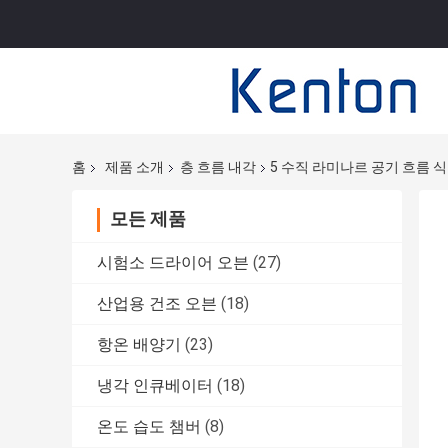
홈
제품 소개
층 흐름 내각
5 수직 라미나르 공기 흐름 
모든 제품
시험소 드라이어 오븐
(27)
산업용 건조 오븐
(18)
항온 배양기
(23)
냉각 인큐베이터
(18)
온도 습도 챔버
(8)