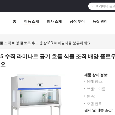
홈
제품 소개
회사 소개
공장 투어
품질 관리
식물 조직 배양 플로우 후드 층상 ISO 헤파필터를 분류하세요
5 수직 라미나르 공기 흐름 식물 조직 배양 플로
요
제품 상세 정보:
원래 장소:
브랜드 이름:
인증:
모델 번호:
결제 및 배송 조건: