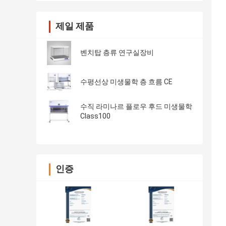
제일 제품
벤치탑 층류 연구실장비
수평선상 미생물학 층 흐름 CE
수직 라미나르 플로우 후드 미생물학
Class100
인증