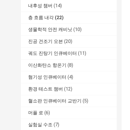
내후성 챔버
(14)
층 흐름 내각
(22)
생물학적 안전 캐비닛
(10)
진공 건조기 오븐
(20)
궤도 진탕기 인큐베이터
(11)
이산화탄소 항온기
(8)
혐기성 인큐베이터
(4)
환경 테스트 챔버
(12)
혈소판 인큐베이터 교반기
(5)
머플 로
(6)
실험실 수조
(7)