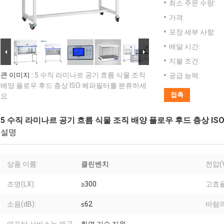
최소 주문 수량:
가격:
포장 세부 사항:
배달 시간:
지불 조건:
큰 이미지 :
5 수직 라미나르 공기 흐름 식물 조직
공급 능력:
배양 플로우 후드 층상 ISO 헤파필터를 분류하세
접촉
요
5 수직 라미나르 공기 흐름 식물 조직 배양 플로우 후드 층상 I
설명
상품 이름:
클린벤치
전압(V
조명(LX):
≥300
고효율
소음(dB):
≤62
바람의