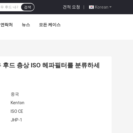
견적 요청
|
Korean
검색
연락처
뉴스
모든 케이스
우 후드 층상 ISO 헤파필터를 분류하세
중국
Kenton
ISO CE
JHP-1