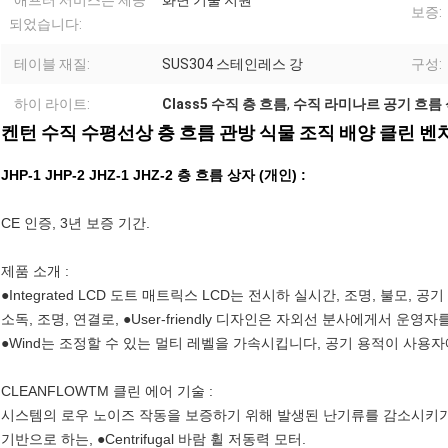
애프터 서비스는 제공
화면 기술 지원
보증:
되었습니다:
테이블 재질:
SUS304 스테인레스 강
구성:
하이 라이트:
Class5 수직 층 흐름
,
수직 라미나르 공기 흐름 
켄턴 수직 수평선상 층 흐름 관방 식물 조직 배양 클린 벤치
JHP-1 JHP-2 JHZ-1 JHZ-2 층 흐름 상자 (개인) :
CE 인증, 3년 보증 기간.
제품 소개 :
●Integrated LCD 도트 매트릭스 LCD는 전시하 실시간, 조명, 불모,
소독, 조명, 연결로, ●User-friendly 디자인은 자외선 분사에게서 
●Wind는 조정할 수 있는 멀티 레벨을 가속시킵니다, 공기 용적이 사용자
CLEANFLOWTM 클린 에어 기술 :
시스템의 로우 노이즈 작동을 보증하기 위해 발생된 난기류를 감소시키기
기반으로 하는, ●Centrifugal 바람 휠 저동력 모터.