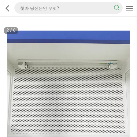
2
/
6