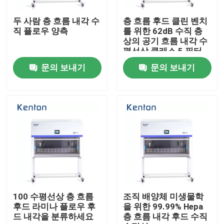
두 사람 층 흐름 내각 수
층 흐름 후드 클린 벤치
제품 소개
직 플로우 양측
를 위한 62dB 수직 층
상의 공기 흐름 내각 수
평선상 클래스 5 필터
시험소 드라이어 오븐
문의 보내기
문의 보내기
산업용 건조 오븐
항온 배양기
냉각 인큐베이터
온도 습도 챔버
100 수평선상 층 흐름
조직 배양체 미생물학
후드 라미나 플로우 후
을 위한 99.99% Hepa
드 내각을 분류하세요
층 흐름 내각 후드 수직
내후성 챔버