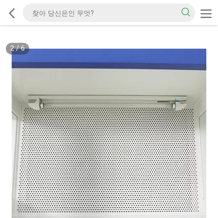
2
/
6