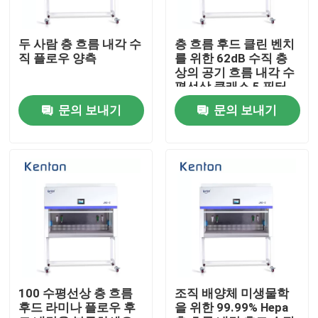
제품 소개
두 사람 층 흐름 내각 수
층 흐름 후드 클린 벤치
직 플로우 양측
를 위한 62dB 수직 층
상의 공기 흐름 내각 수
시험소 드라이어 오븐
평선상 클래스 5 필터
문의 보내기
문의 보내기
산업용 건조 오븐
항온 배양기
냉각 인큐베이터
온도 습도 챔버
100 수평선상 층 흐름
조직 배양체 미생물학
후드 라미나 플로우 후
을 위한 99.99% Hepa
내후성 챔버